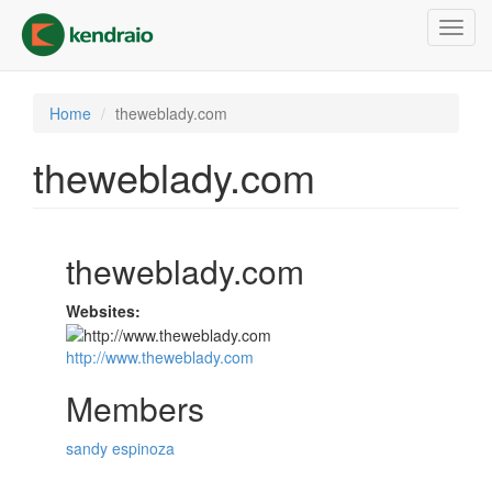
Skip
Toggl
to
navig
main
content
Home
theweblady.com
theweblady.com
theweblady.com
Websites:
http://www.theweblady.com
Members
sandy espinoza